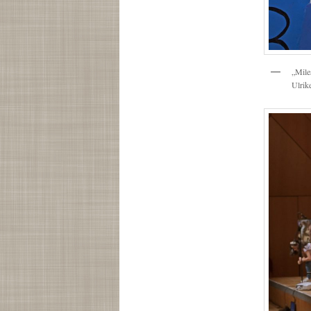
„Mile
Ulrik