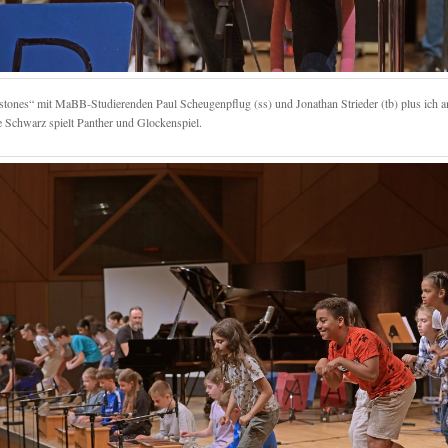
stones“ mit MaBB-Studierenden Paul Scheugenpflug (ss) und Jonathan Strieder (tb) plus ich a
e Schwarz spielt Panther und Glockenspiel.