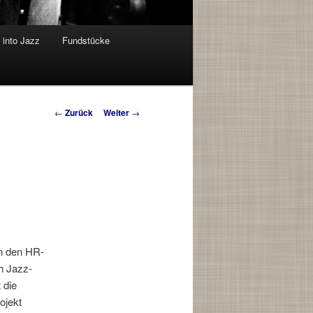
into Jazz
Fundstücke
Beitrags-
←
Zurück
Weiter
→
Navigation
n den HR-
h Jazz-
 die
ojekt