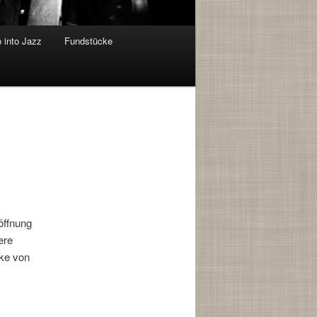
 into Jazz
Fundstücke
öffnung
ere
ke von