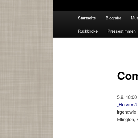
Hauptmenü
Startseite
Biografie
Mus
Rückblicke
Pressestimmen
Com
5.8. 18:00
„Hessen/U
irgendwie
Ellington,