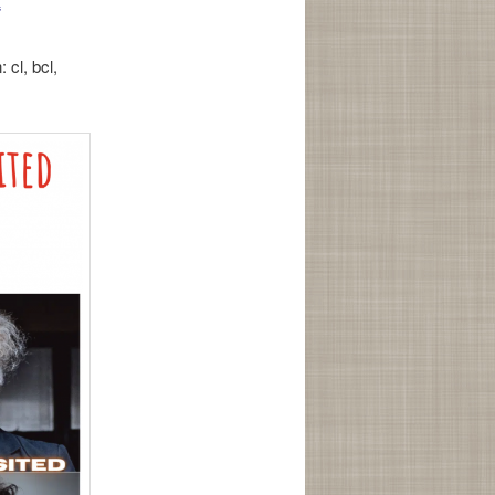
“
 cl, bcl,